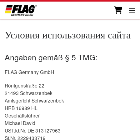
Skip to content
Ме
Условия использования сайта
Angaben gemäß § 5 TMG:
FLAG Germany GmbH
Röntgenstraße 22
21493 Schwarzenbek
Amtsgericht Schwarzenbek
HRB 16989 HL
Geschäftsführer
Michael David
UST.Id.Nr. DE 313127963
St.Nr. 2229433719