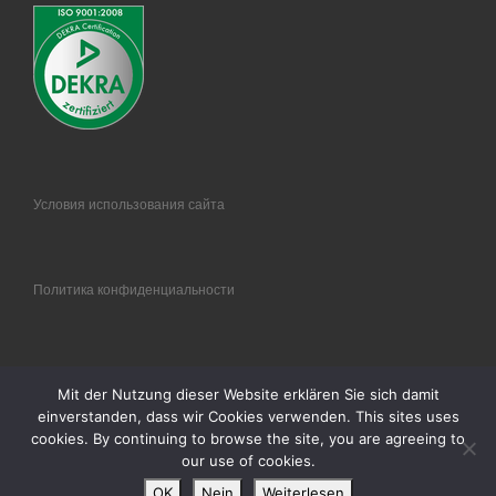
Условия использования сайта
Политика конфиденциальности
Правовая информация
Mit der Nutzung dieser Website erklären Sie sich damit
einverstanden, dass wir Cookies verwenden. This sites uses
cookies. By continuing to browse the site, you are agreeing to
our use of cookies.
© 2018
® FLAG Germany GmbH
–
Alle Rechte vorbehalten
OK
Nein
Weiterlesen