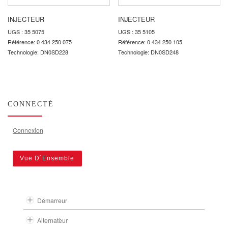
INJECTEUR
INJECTEUR
UGS : 35 5075
UGS : 35 5105
Référence: 0 434 250 075
Référence: 0 434 250 105
Technologie: DN0SD228
Technologie: DN0SD248
CONNECTÉ
Connexion
Vue D´Ensemble
Démarreur
Alternatèur