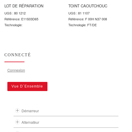
LOT DE RÉPARATION
TOINT CAOUTCHOUC
UGS : 80 1212
UGS : 81 1107
Référence: E11S03D65
Référence: F 00H N37 008
Technologie:
Technologie: FT/DE
CONNECTÉ
Connexion
Vue D´Ensemble
Démarreur
Alternatèur