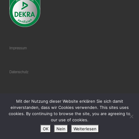
Impressum
Datenschutz
AGB
Mit der Nutzung dieser Website erklären Sie sich damit
einverstanden, dass wir Cookies verwenden. This sites uses
cookies. By continuing to browse the site, you are agreeing to
our use of cookies.
© 2018
® FLAG Germany GmbH
–
Alle Rechte vorbehalten
OK
Nein
Weiterlesen