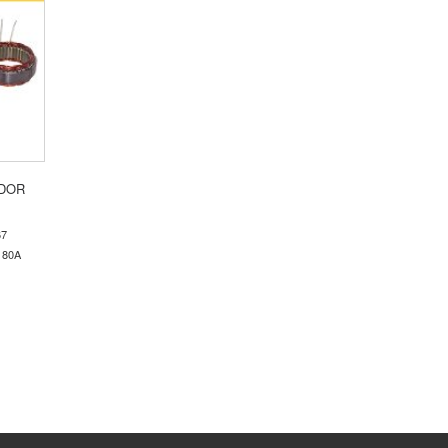
DOR
67
 80A