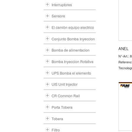
Interruptores
Sensore
El camiòn equipo electrico
Conjunto Bomba Inyeccion
ANEL
Bomba de alimentacion
N°-Art.: 
Bomba Inyeccion Rotativa
Referenc
Tecnolog
UPS Bomba el elemento
UIS Unit Injector
CR Common Rail
Porta Tobera
Tobera
Filtro