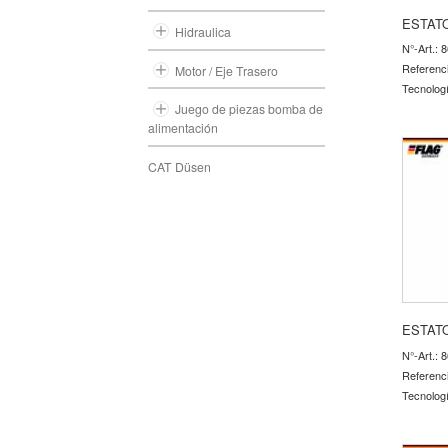
ESTAT
Hidraulica
N°-Art.: 
Referenc
Motor / Eje Trasero
Tecnolog
Juego de piezas bomba de
alimentación
CAT Düsen
ESTAT
N°-Art.: 
Referenc
Tecnolog