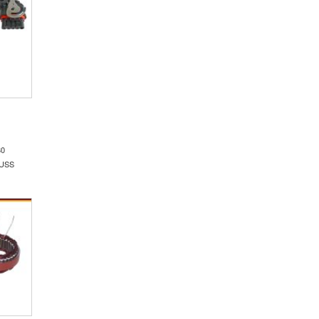
80
LUSS