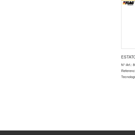
ESTAT
N°-Art.: 
Referenc
Tecnolog