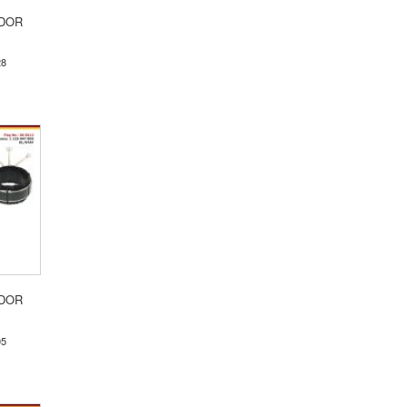
DOR
28
DOR
05