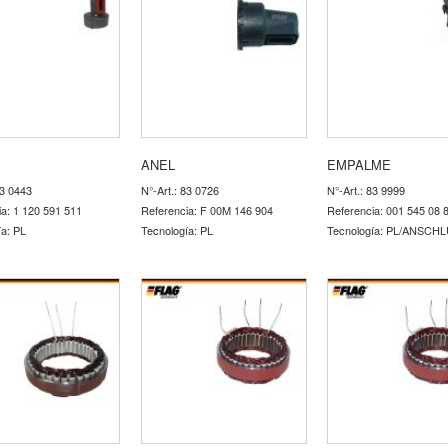
ANEL
EMPALME
83 0443
N°-Art.: 83 0726
N°-Art.: 83 9999
ia: 1 120 591 511
Referencia: F 00M 146 904
Referencia: 001 545 08 
ía: PL
Tecnología: PL
Tecnología: PL/ANSCH