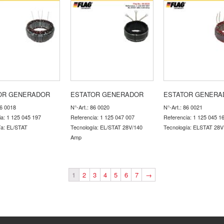
OR GENERADOR
ESTATOR GENERADOR
ESTATOR GENERA
86 0018
N°-Art.: 86 0020
N°-Art.: 86 0021
ia: 1 125 045 197
Referencia: 1 125 047 007
Referencia: 1 125 045 1
ía: EL/STAT
Tecnología: EL/STAT 28V/140
Tecnología: ELSTAT 28V
Amp
1
2
3
4
5
6
7
→