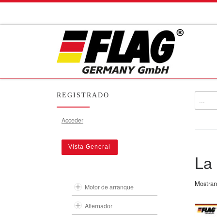
Skip to content
REGISTRADO
Acceder
Vista General
La 
Mostran
Motor de arranque
Alternador