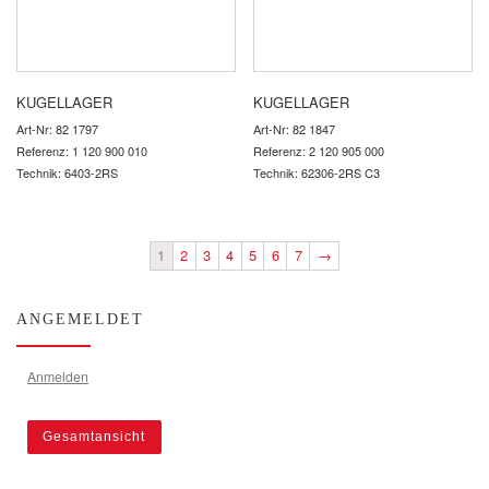
KUGELLAGER
KUGELLAGER
Art-Nr: 82 1797
Art-Nr: 82 1847
Referenz: 1 120 900 010
Referenz: 2 120 905 000
Technik: 6403-2RS
Technik: 62306-2RS C3
1
2
3
4
5
6
7
→
ANGEMELDET
Anmelden
Gesamtansicht