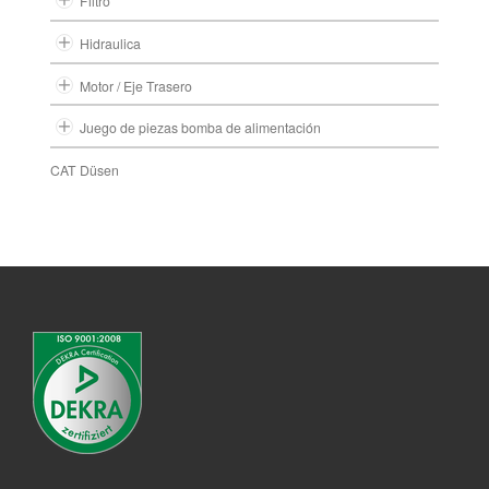
Filtro
Hidraulica
Motor / Eje Trasero
Juego de piezas bomba de alimentación
CAT Düsen