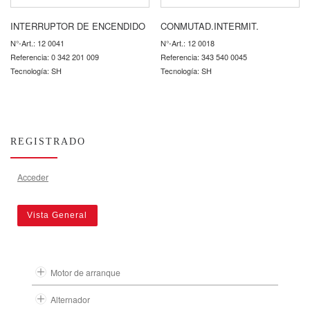
INTERRUPTOR DE ENCENDIDO
CONMUTAD.INTERMIT.
N°-Art.: 12 0041
N°-Art.: 12 0018
Referencia: 0 342 201 009
Referencia: 343 540 0045
Tecnología: SH
Tecnología: SH
REGISTRADO
Acceder
Vista General
Motor de arranque
Alternador