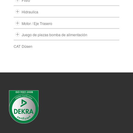
Filtro
Hidraulica
Motor / Eje Trasero
Juego de piezas bomba de alimentación
CAT Düsen