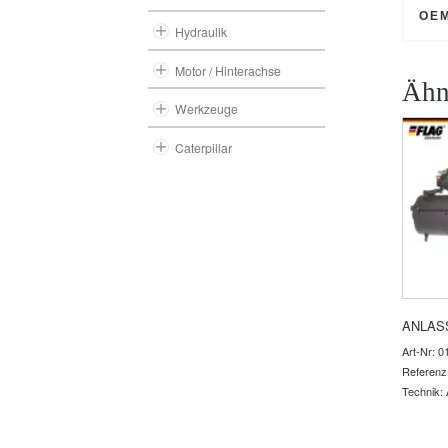
OE
Hydraulik
Motor / Hinterachse
Ähn
Werkzeuge
Caterpillar
ANLAS
Art-Nr: 0
Referenz
Technik: