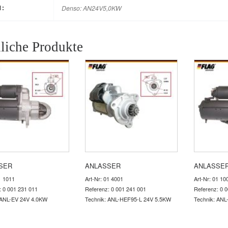
Denso: AN24V5,0KW
M:
liche Produkte
SER
ANLASSER
ANLASSE
1 1011
Art-Nr: 01 4001
Art-Nr: 01 10
: 0 001 231 011
Referenz: 0 001 241 001
Referenz: 0 
 ANL-EV 24V 4.0KW
Technik: ANL-HEF95-L 24V 5.5KW
Technik: ANL