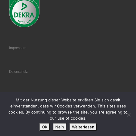
Impressum
Datenschutz
AGB
Mit der Nutzung dieser Website erklären Sie sich damit
einverstanden, dass wir Cookies verwenden. This sites uses
cookies. By continuing to browse the site, you are agreeing to
our use of cookies.
© 2018
® FLAG Germany GmbH
–
Alle Rechte vorbehalten
OK
Nein
Weiterlesen