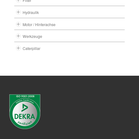
Filter
Hydraulik
Motor / Hinterachse
Werkzeuge
Caterpillar