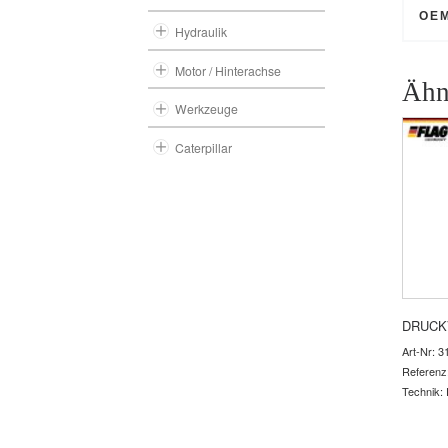
OE
Hydraulik
Motor / Hinterachse
Ähn
Werkzeuge
Caterpillar
DRUCK
Art-Nr: 3
Referenz
Technik: