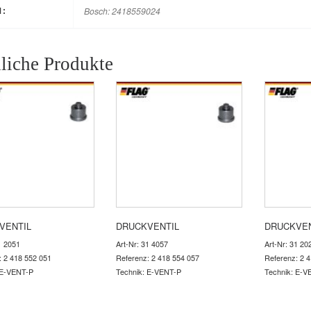
Bosch: 2418559024
M:
liche Produkte
VENTIL
DRUCKVENTIL
DRUCKVEN
1 2051
Art-Nr: 31 4057
Art-Nr: 31 20
: 2 418 552 051
Referenz: 2 418 554 057
Referenz: 2 
 E-VENT-P
Technik: E-VENT-P
Technik: E-V