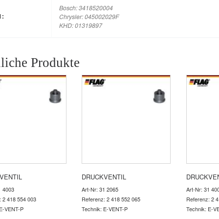
Bosch: 3418520004
Chrysler: 045002029F
M:
KHD: 01319897
liche Produkte
VENTIL
DRUCKVENTIL
DRUCKVEN
1 4003
Art-Nr: 31 2065
Art-Nr: 31 40
: 2 418 554 003
Referenz: 2 418 552 065
Referenz: 2 
 E-VENT-P
Technik: E-VENT-P
Technik: E-V