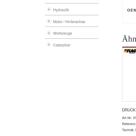
Hydraulik
OE
Motor / Hinterachse
Werkzeuge
Ähn
Caterpillar
DRUCK
Art-Nr: 3
Referenz
Technik: