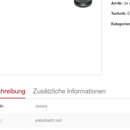
Art-Nr:
34 
Technik:
E
Kategorien
hreibung
Zusätzliche Informationen
340004
G:
4064354051343
: