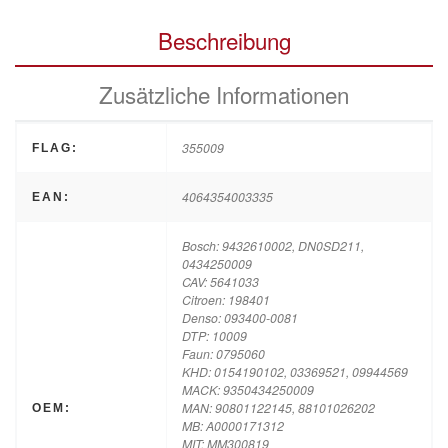
Beschreibung
Zusätzliche Informationen
355009
FLAG:
4064354003335
EAN:
Bosch: 9432610002, DN0SD211,
0434250009
CAV: 5641033
Citroen: 198401
Denso: 093400-0081
DTP: 10009
Faun: 0795060
KHD: 0154190102, 03369521, 09944569
MACK: 9350434250009
MAN: 90801122145, 88101026202
OEM:
MB: A0000171312
MIT: MM300819