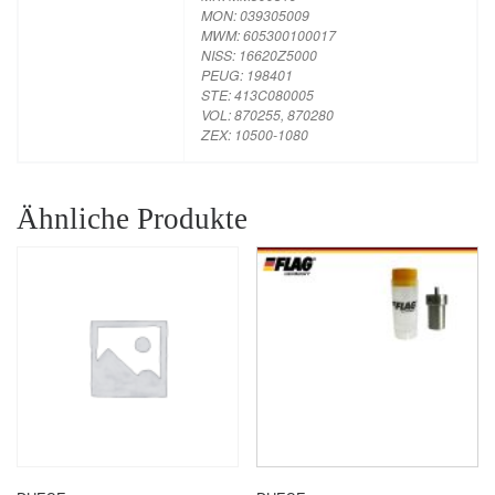
MON: 039305009
MWM: 605300100017
NISS: 16620Z5000
PEUG: 198401
STE: 413C080005
VOL: 870255, 870280
ZEX: 10500-1080
Ähnliche Produkte