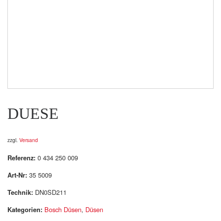
DUESE
zzgl.
Versand
Referenz:
0 434 250 009
Art-Nr:
35 5009
Technik:
DN0SD211
Kategorien:
Bosch Düsen
,
Düsen