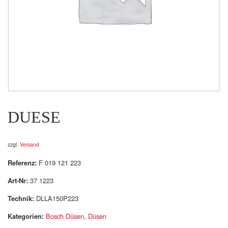
DUESE
zzgl.
Versand
Referenz:
F 019 121 223
Art-Nr:
37 1223
Technik:
DLLA150P223
Kategorien:
Bosch Düsen
,
Düsen