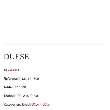
DUESE
zzgl.
Versand
Referenz:
0 433 171 600
Art-Nr:
37 1600
Technik:
DLLA152P903
Kategorien:
Bosch Düsen
,
Düsen