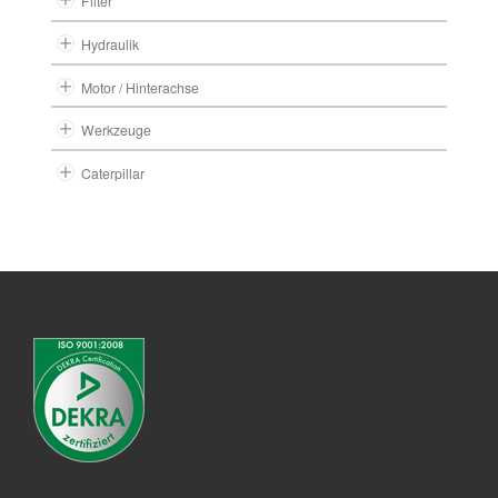
Filter
Hydraulik
Motor / Hinterachse
Werkzeuge
Caterpillar