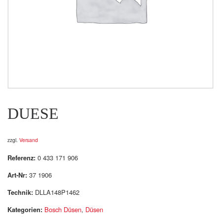
DUESE
zzgl.
Versand
Referenz:
0 433 171 906
Art-Nr:
37 1906
Technik:
DLLA148P1462
Kategorien:
Bosch Düsen
,
Düsen