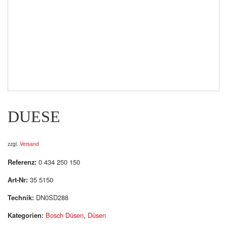
DUESE
zzgl.
Versand
Referenz:
0 434 250 150
Art-Nr:
35 5150
Technik:
DN0SD288
Kategorien:
Bosch Düsen
,
Düsen