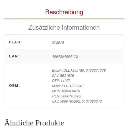
Beschreibung
Zusätzliche Informationen
372078
FLAG:
4064354004172
EAN:
Bosch: DLLA35s180, 0433271078
CAV: 5621676
DTP: 11078
MAN: 51101020043
OEM:
MON: 038326078
REN: 5000165302
SAV: 5000165302, 5101020043
Ähnliche Produkte