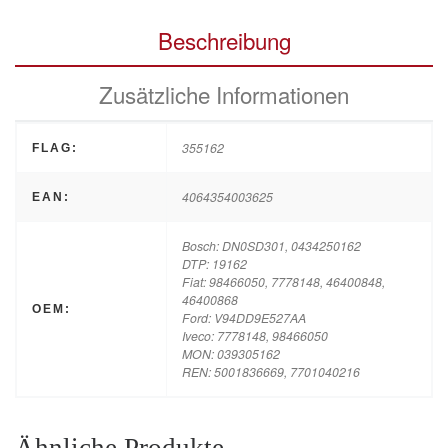
Beschreibung
Zusätzliche Informationen
355162
FLAG:
4064354003625
EAN:
Bosch: DN0SD301, 0434250162
DTP: 19162
Fiat: 98466050, 7778148, 46400848,
46400868
OEM:
Ford: V94DD9E527AA
Iveco: 7778148, 98466050
MON: 039305162
REN: 5001836669, 7701040216
Ähnliche Produkte