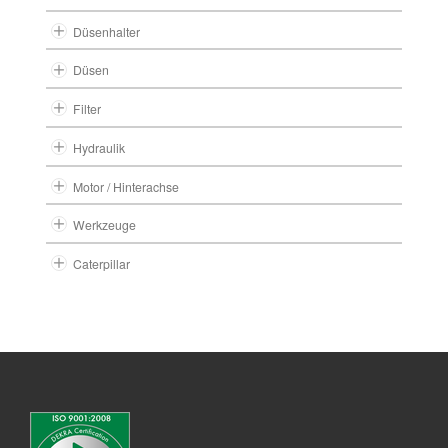
Düsenhalter
Düsen
Filter
Hydraulik
Motor / Hinterachse
Werkzeuge
Caterpillar