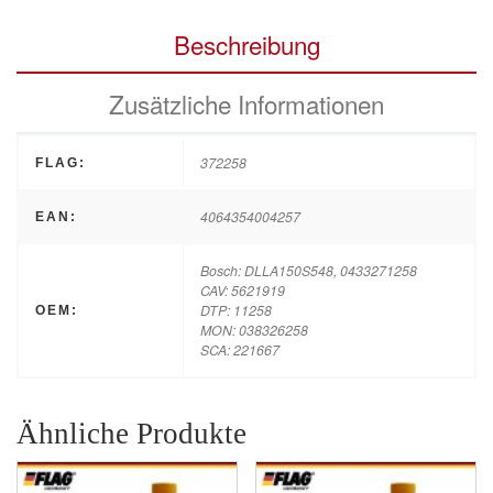
Beschreibung
Zusätzliche Informationen
372258
FLAG:
4064354004257
EAN:
Bosch: DLLA150S548, 0433271258
CAV: 5621919
DTP: 11258
OEM:
MON: 038326258
SCA: 221667
Ähnliche Produkte