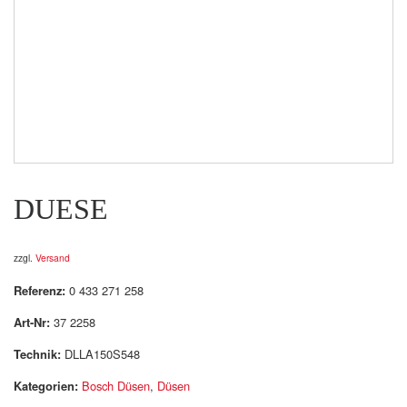
DUESE
zzgl.
Versand
Referenz:
0 433 271 258
Art-Nr:
37 2258
Technik:
DLLA150S548
Kategorien:
Bosch Düsen
,
Düsen