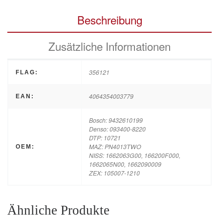
Beschreibung
Zusätzliche Informationen
356121
FLAG:
4064354003779
EAN:
Bosch: 9432610199
Denso: 093400-8220
DTP: 10721
MAZ: PN4013TWO
OEM:
NISS: 1662063G00, 166200F000,
1662065N00, 1662090009
ZEX: 105007-1210
Ähnliche Produkte