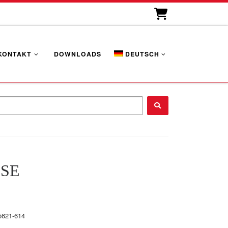
KONTAKT
DOWNLOADS
DEUTSCH
...
SE
5621-614