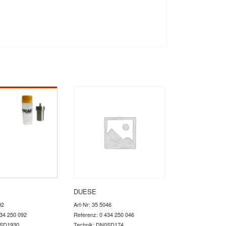
DUESE
92
Art-Nr: 35 5046
434 250 092
Referenz: 0 434 250 046
0SD1930
Technik: DN0SD174