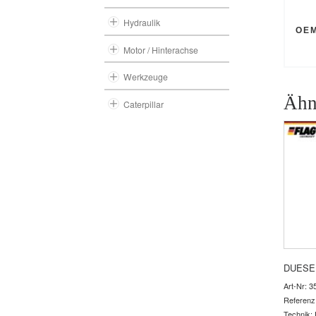
Hydraulik
OE
Motor / Hinterachse
Werkzeuge
Ähn
Caterpillar
DUESE
Art-Nr: 3
Referenz
Technik