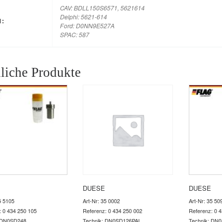
CAV: BDLL150S6571, 5621614
Delphi: 5621-614
M:
Ford: D0NN9E527A
SPAC: 587
liche Produkte
DUESE
DUESE
5 5105
Art-Nr: 35 0002
Art-Nr: 35 50
: 0 434 250 105
Referenz: 0 434 250 002
Referenz: 0 
: DN0SD248
Technik: DN0SD126PAL
Technik: DN