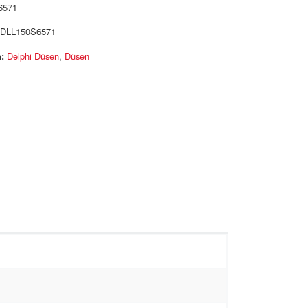
6571
DLL150S6571
:
Delphi Düsen
,
Düsen