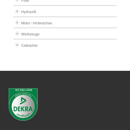
Filter
Hydraulik
Motor / Hinterachse
Werkzeuge
Caterpillar