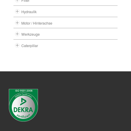
Filter
Hydraulik
Motor / Hinterachse
Werkzeuge
Caterpillar