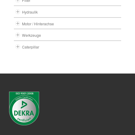
Filter
Hydraulik
Motor / Hinterachse
Werkzeuge
Caterpillar