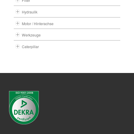
Filter
Hydraulik
Motor / Hinterachse
Werkzeuge
Caterpillar