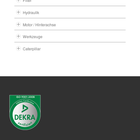
Filter
Hydraulik
Motor / Hinterachse
Werkzeuge
Caterpillar