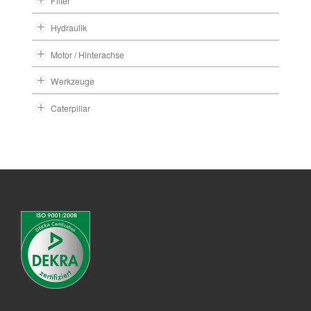
Filter
Hydraulik
Motor / Hinterachse
Werkzeuge
Caterpillar