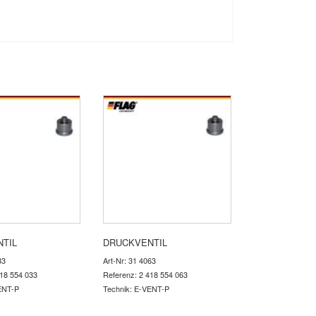
TIL
DRUCKVENTIL
33
Art-Nr: 31 4063
418 554 033
Referenz: 2 418 554 063
ENT-P
Technik: E-VENT-P