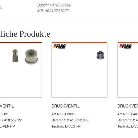
Bosch: 1418305528
M:
MB: A0010741022
liche Produkte
VENTIL
DRUCKVENTIL
DRUCKVEN
1 2151
Art-Nr: 31 2003
Art-Nr: 31 40
: 2 418 552 151
Referenz: 2 418 552 003
Referenz: 2 
 E-VENT-P
Technik: E-VENT-P
Technik: E-V