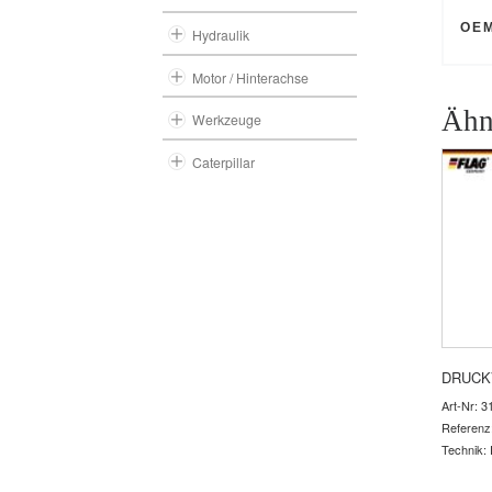
OE
Hydraulik
Motor / Hinterachse
Ähn
Werkzeuge
Caterpillar
DRUCK
Art-Nr: 3
Referenz
Technik: