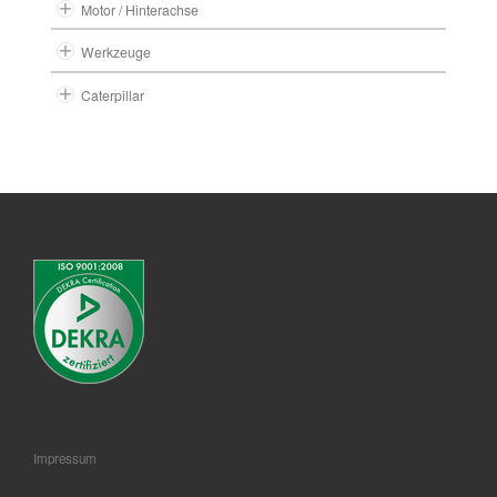
Motor / Hinterachse
Werkzeuge
Caterpillar
Impressum