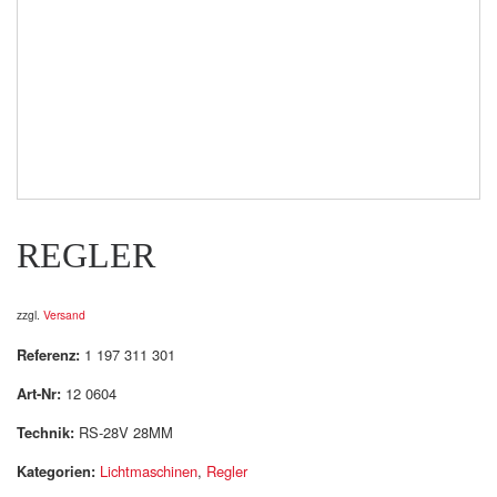
REGLER
zzgl.
Versand
Referenz:
1 197 311 301
Art-Nr:
12 0604
Technik:
RS-28V 28MM
Kategorien:
Lichtmaschinen
,
Regler