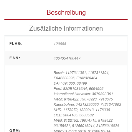
Beschreibung
Zusätzliche Informationen
120604
FLAG:
4064354100447
EAN:
Bosch: 1197311301, 1197311304,
F042320296, F042320424
DAF: 694060, 68499
Ford: 82DB10316AA, 6094906
International Harvester: 3079392R91
Iveco: 8198422, 79078923, 7910675
Kaessbohrer: 74213290050, 7421347002
KHD: 1173070, 1320913, 1178336
LIEB: 5004185, 5603582
MAG: 8122152, 79074715, 8198422,
93158421, 81256016014, 81256016024
MAN: 81256016016, 81256016014,
OEM: