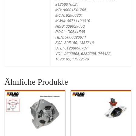
81256016024
MB: A0001541705
MON: 82966301
MWM: 60711120010
NISS: 039029650
POCL: D0641565
REN: 5000820871
SCA: 305160, 1387616
STE: 61200090707
VOL: 9600908, 6239266, 244426,
1698185, 11992579
Ähnliche Produkte