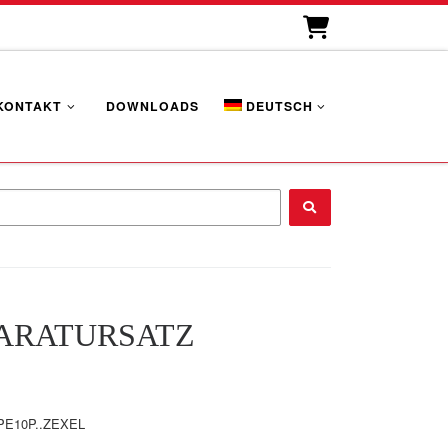
KONTAKT
DOWNLOADS
DEUTSCH
...
ARATURSATZ
PE10P..ZEXEL