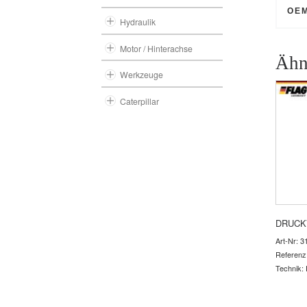
OE
Hydraulik
Motor / Hinterachse
Ähn
Werkzeuge
Caterpillar
DRUCK
Art-Nr: 3
Referenz
Technik: