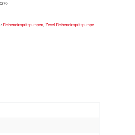
0270
:
Reiheneinspritzpumpen
,
Zexel Reiheneinspritzpumpe