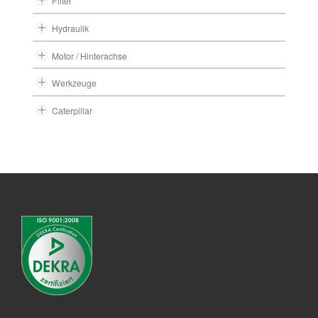
Filter
Hydraulik
Motor / Hinterachse
Werkzeuge
Caterpillar