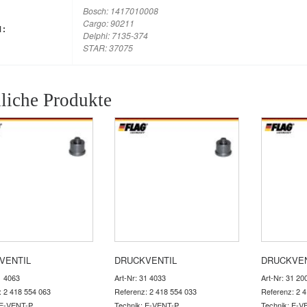
Bosch: 1417010008
Cargo: 90211
M:
Delphi: 7135-374
STAR: 37075
liche Produkte
VENTIL
DRUCKVENTIL
DRUCKVEN
1 4063
Art-Nr: 31 4033
Art-Nr: 31 20
: 2 418 554 063
Referenz: 2 418 554 033
Referenz: 2 
 E-VENT-P
Technik: E-VENT-P
Technik: E-V