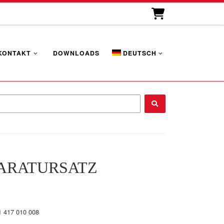
KONTAKT
DOWNLOADS
DEUTSCH
...
ARATURSATZ
1 417 010 008