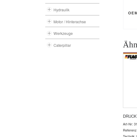
Hydraulik
OE
Motor / Hinterachse
Werkzeuge
Ähn
Caterpillar
DRUCK
Art-Nr: 3
Referenz
Technik: