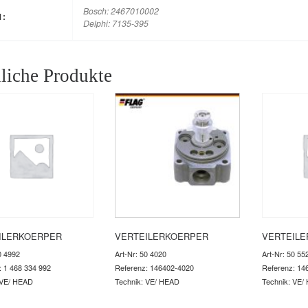
Bosch: 2467010002
M:
Delphi: 7135-395
liche Produkte
ILERKOERPER
VERTEILERKOERPER
VERTEIL
0 4992
Art-Nr: 50 4020
Art-Nr: 50 55
: 1 468 334 992
Referenz: 146402-4020
Referenz: 14
 VE/ HEAD
Technik: VE/ HEAD
Technik: VE/