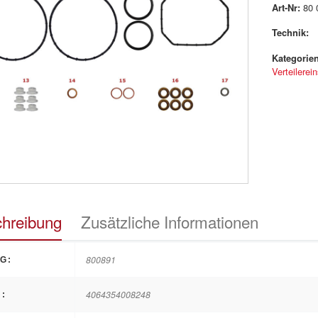
Art-Nr:
80 
Technik:
Kategorien
Verteilerei
hreibung
Zusätzliche Informationen
800891
G:
4064354008248
: