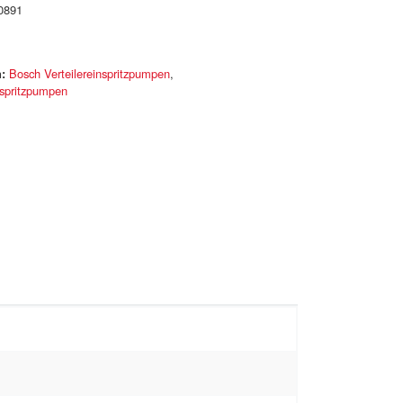
0891
:
Bosch Verteilereinspritzpumpen
,
nspritzpumpen