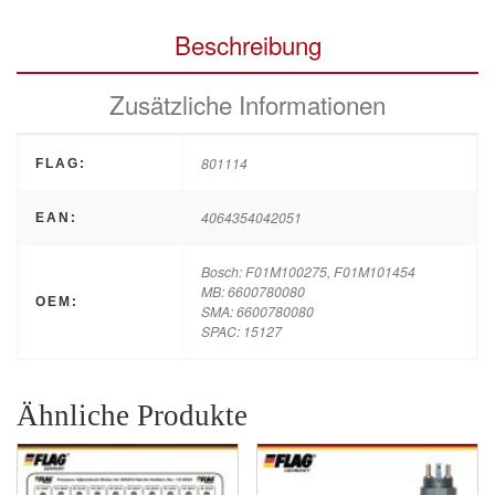
Beschreibung
Zusätzliche Informationen
801114
FLAG:
4064354042051
EAN:
Bosch: F01M100275, F01M101454
MB: 6600780080
OEM:
SMA: 6600780080
SPAC: 15127
Ähnliche Produkte