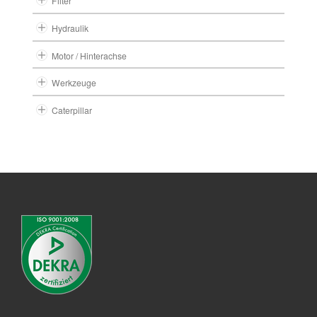
Filter
Hydraulik
Motor / Hinterachse
Werkzeuge
Caterpillar