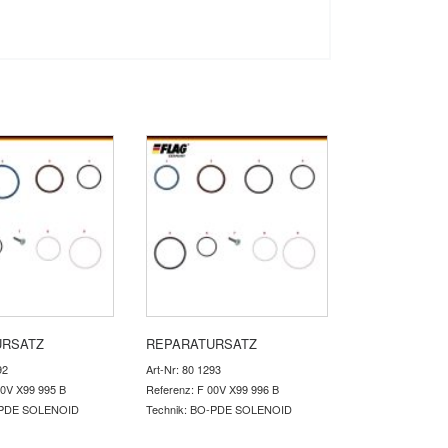
URSATZ
REPARATURSATZ
92
Art-Nr: 80 1293
00V X99 995 B
Referenz: F 00V X99 996 B
-PDE SOLENOID
Technik: BO-PDE SOLENOID