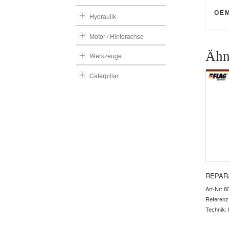
OE
Hydraulik
Motor / Hinterachse
Ähn
Werkzeuge
Caterpillar
REPAR
Art-Nr: 8
Referenz
Technik: