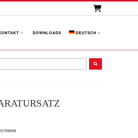
KONTAKT
DOWNLOADS
DEUTSCH
...
ARATURSATZ
20768698