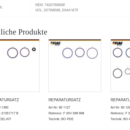
REN: 7420768698
M:
VOL: 20768698, 20441875
liche Produkte
ATURSATZ
REPARATURSATZ
REPARAT
0 1390
Art-Nr: 80 1127
Art-Nr: 80 12
: 21351717 B
Referenz: F 00V X99 998
Referenz: F 
 DEL-KIT
Technik: BO-PDE
Technik: BO