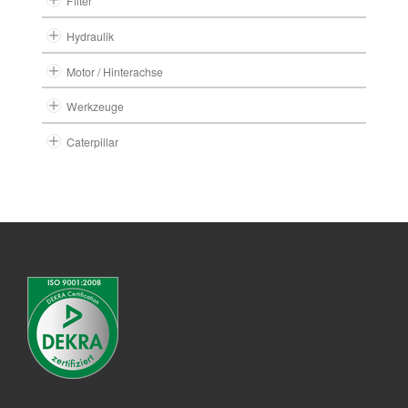
Filter
Hydraulik
Motor / Hinterachse
Werkzeuge
Caterpillar