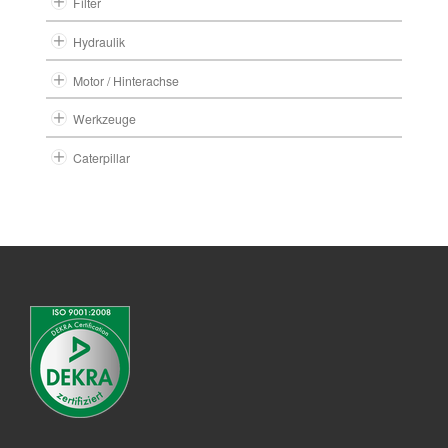
Filter
Hydraulik
Motor / Hinterachse
Werkzeuge
Caterpillar