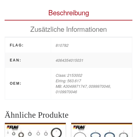
Beschreibung
Zusätzliche Informationen
810782
FLAG:
4064354015031
EAN:
Claas: 2153002
Elring: 563.617
OEM:
MB: A3049971747, 0099970046,
0109970046
Ähnliche Produkte