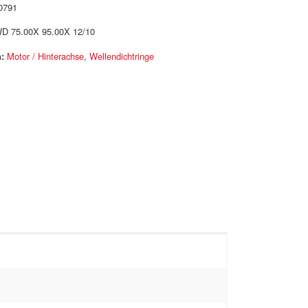
0791
D 75.00X 95.00X 12/10
:
Motor / Hinterachse
,
Wellendichtringe