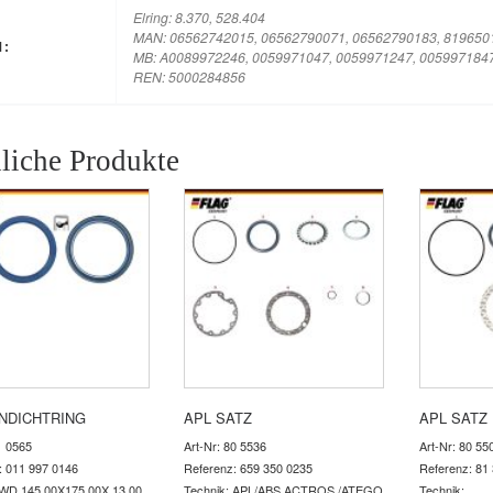
Elring: 8.370, 528.404
MAN: 06562742015, 06562790071, 06562790183, 819650
M:
MB: A0089972246, 0059971047, 0059971247, 005997184
REN: 5000284856
liche Produkte
NDICHTRING
APL SATZ
APL SATZ
1 0565
Art-Nr: 80 5536
Art-Nr: 80 55
: 011 997 0146
Referenz: 659 350 0235
Referenz: 81
 WD 145.00X175.00X 13.00
Technik: APL/ABS ACTROS /ATEGO
Technik: