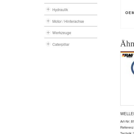
Hydraulik
OE
Motor / Hinterachse
Werkzeuge
Ähn
Caterpillar
WELLE
Art-Nr: 8
Referenz
Technik: