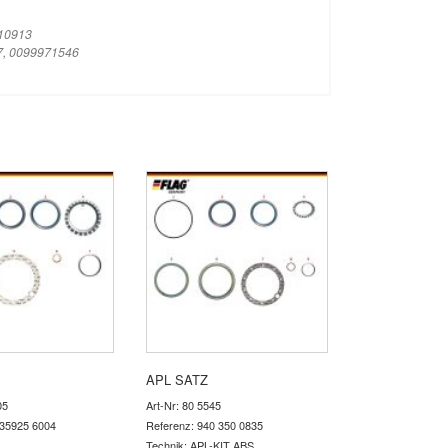
10913
7, 0099971546
APL SATZ
05
Art-Nr: 80 5545
 35925 6004
Referenz: 940 350 0835
Technik: APL-KIT ABS