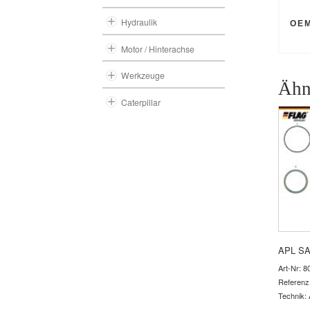
Hydraulik
OE
Motor / Hinterachse
Werkzeuge
Ähn
Caterpillar
APL S
Art-Nr: 8
Referenz
Technik: