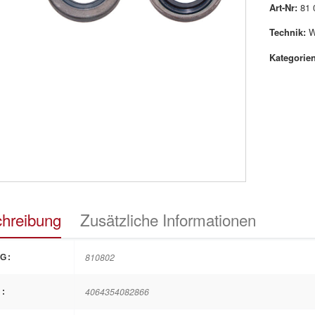
Art-Nr:
81 
Technik:
W
Kategorien
hreibung
Zusätzliche Informationen
810802
G:
4064354082866
: