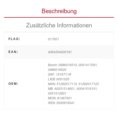
Beschreibung
Zusätzliche Informationen
017001
FLAG:
4064354000181
EAN:
Bosch: 0986016510, 0001417001,
0986016520
DAF: 1516711R
LIEB: 6001025
MAN: 51262017110, 51262017123
OEM:
MB: A0031514601, A0041516101,
0051512801
MON: 81467001
REN: 5000816041