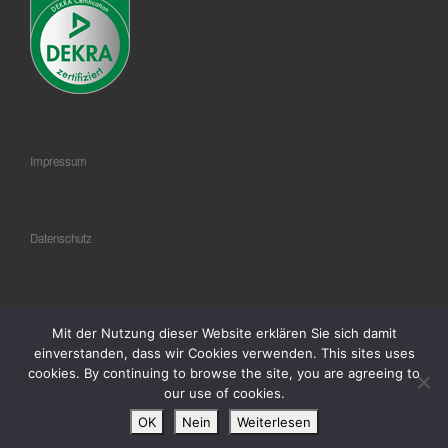
Impressum
Datenschutz
AGB
Mit der Nutzung dieser Website erklären Sie sich damit
einverstanden, dass wir Cookies verwenden. This sites uses
cookies. By continuing to browse the site, you are agreeing to
our use of cookies.
© 2018
® FLAG Germany GmbH
–
Alle Rechte vorbehalten
OK
Nein
Weiterlesen