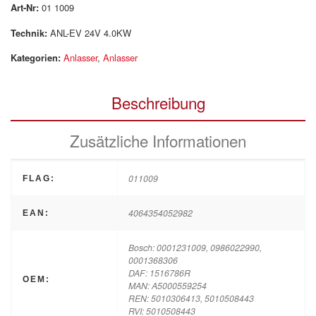
Art-Nr:
01 1009
Technik:
ANL-EV 24V 4.0KW
Kategorien:
Anlasser
,
Anlasser
Beschreibung
Zusätzliche Informationen
011009
FLAG:
4064354052982
EAN:
Bosch: 0001231009, 0986022990,
0001368306
DAF: 1516786R
OEM:
MAN: A5000559254
REN: 5010306413, 5010508443
RVI: 5010508443