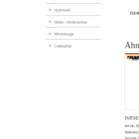
Hydraulik
OE
Motor / Hinterachse
Werkzeuge
Ähn
Caterpillar
DUESE
Art-Nr: 3
Referenz
Technik