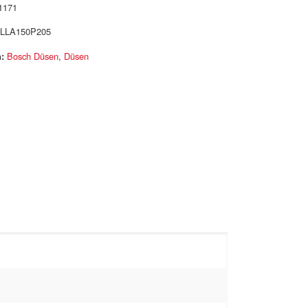
1171
LLA150P205
:
Bosch Düsen
,
Düsen