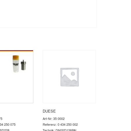
DUESE
75
Art-Nr: 35 0002
434 250 075
Referenz: 0 434 250 002
0SD228
Technik: DN0SD126PAL