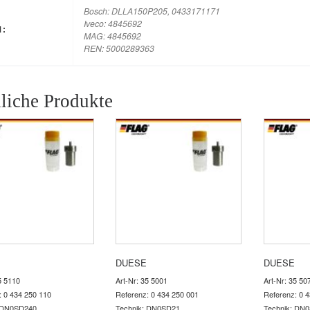
Bosch: DLLA150P205, 0433171171
Iveco: 4845692
M:
MAG: 4845692
REN: 5000289363
liche Produkte
DUESE
DUESE
5 5110
Art-Nr: 35 5001
Art-Nr: 35 50
: 0 434 250 110
Referenz: 0 434 250 001
Referenz: 0 
: DN0SD240
Technik: DN0SD21
Technik: DN