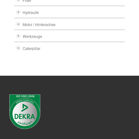
Filter
Hydraulik
Motor / Hinterachse
Werkzeuge
Caterpillar