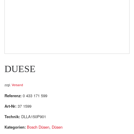
DUESE
zzgl.
Versand
Referenz:
0 433 171 599
Art-Nr:
37 1599
Technik:
DLLA150P901
Kategorien:
Bosch Düsen
,
Düsen