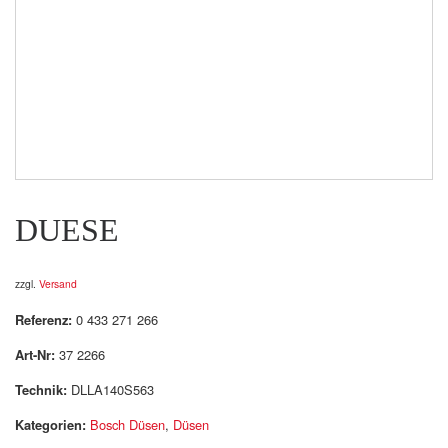
DUESE
zzgl.
Versand
Referenz:
0 433 271 266
Art-Nr:
37 2266
Technik:
DLLA140S563
Kategorien:
Bosch Düsen
,
Düsen