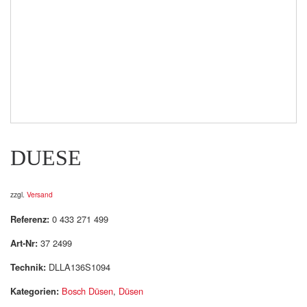
DUESE
zzgl.
Versand
Referenz:
0 433 271 499
Art-Nr:
37 2499
Technik:
DLLA136S1094
Kategorien:
Bosch Düsen
,
Düsen