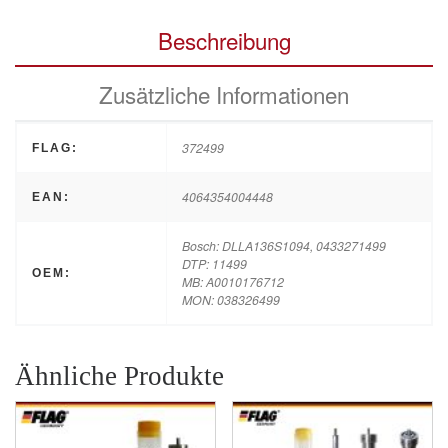
Beschreibung
Zusätzliche Informationen
372499
FLAG:
4064354004448
EAN:
Bosch: DLLA136S1094, 0433271499
DTP: 11499
OEM:
MB: A0010176712
MON: 038326499
Ähnliche Produkte