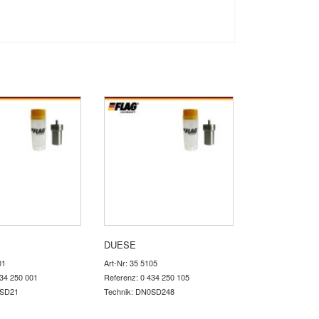
DUESE
01
Art-Nr: 35 5105
434 250 001
Referenz: 0 434 250 105
0SD21
Technik: DN0SD248