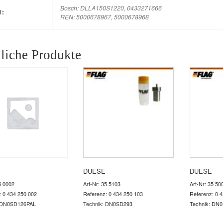
Bosch: DLLA150S1220, 0433271666
M:
REN: 5000678967, 5000678968
liche Produkte
DUESE
DUESE
5 0002
Art-Nr: 35 5103
Art-Nr: 35 50
: 0 434 250 002
Referenz: 0 434 250 103
Referenz: 0 
: DN0SD126PAL
Technik: DN0SD293
Technik: DN