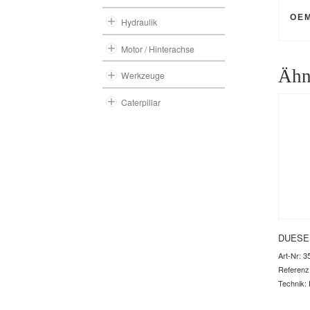
OE
Hydraulik
Motor / Hinterachse
Ähn
Werkzeuge
Caterpillar
DUESE
Art-Nr: 3
Referenz
Technik